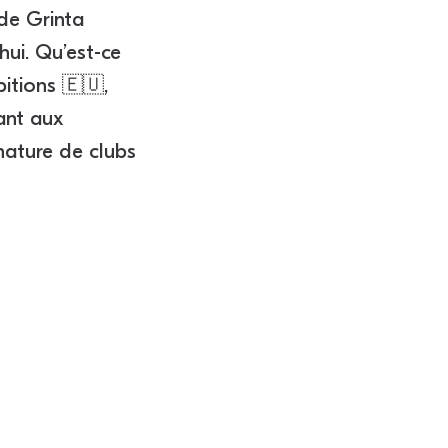
 de Grinta
hui. Qu’est-ce
itions 🇪🇺,
ant aux
nature de clubs