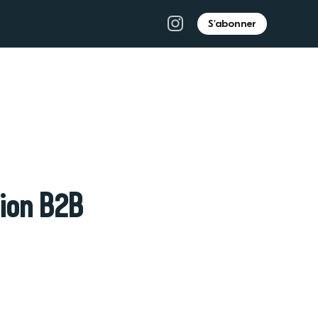
S'abonner
sion B2B