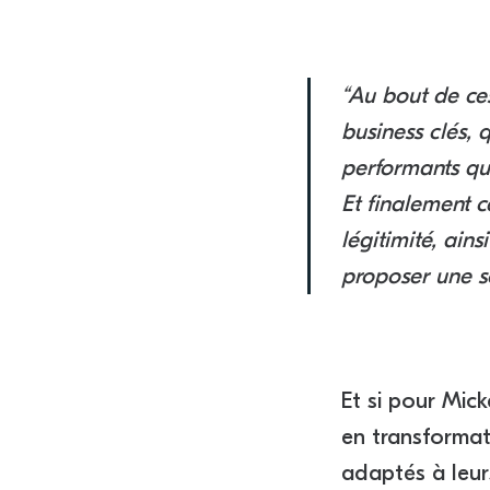
“Au bout de ce
business clés, 
performants que
Et finalement c
légitimité, ain
proposer une so
Et si pour Mic
en transformati
adaptés à leur