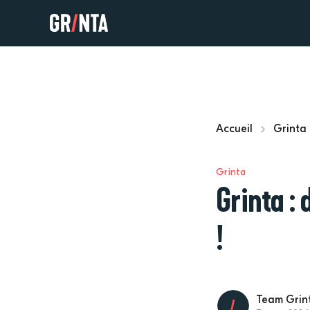
Accueil
Grinta
Grinta
Grinta :
!
Team Grin