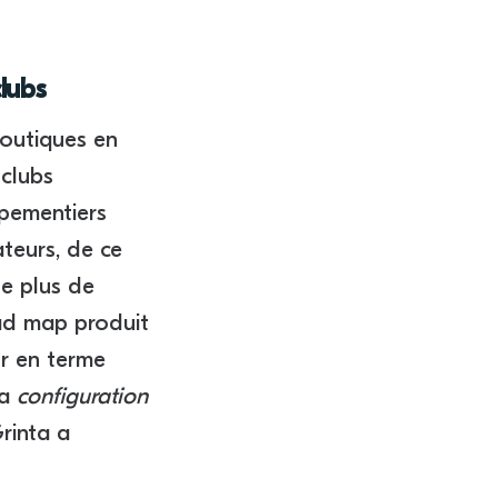
lubs
boutiques en
 clubs
ipementiers
ateurs, de ce
de plus de
oad map produit
or en terme
la
configuration
rinta a