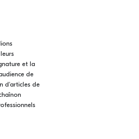
lions
 leurs
gnature et la
 audience de
on d'articles de
 chaînon
rofessionnels