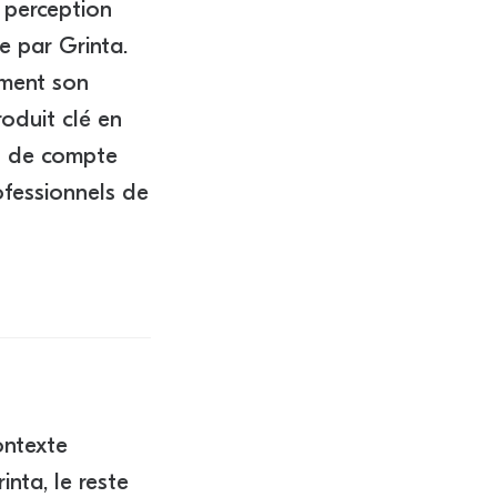
a perception
e par Grinta.
mment son
oduit clé en
in de compte
ofessionnels de
ontexte
nta, le reste